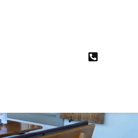
utschein
in Essensgutschein sagt mehr als tausend
orte.