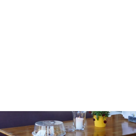
Essensg
Ein Geschenk, das Freude bereitet – e
W